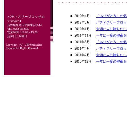
■
2012年4月
「ありがとう」の気
パティスリーブロッサム
〒399-0014
■
2012年2月
パティスリーブロッ
長野県松本市平田東2-20-14
■
2012年1月
大切な人に贈りたい
TEL.0263-88-3936
営業時間／10:00～19:30
■
2011年11月
一年に一度の聖夜を
定休日／水曜日
■
2011年5月
「ありがとう」の気
Copyright （C） 2010 patisserie
■
2011年4月
パティスリーブロッ
blossom All Rights Reserved.
■
2011年2月
大切な人に贈りたい
■
2010年12月
一年に一度の聖夜を